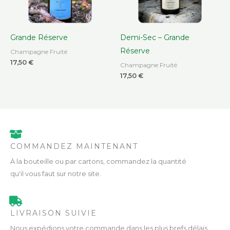
Grande Réserve
Demi-Sec – Grande
Réserve
Champagne Fruité
17,50
€
Champagne Fruité
17,50
€
COMMANDEZ MAINTENANT
À la bouteille ou par cartons, commandez la quantité
qu'il vous faut sur notre site.
LIVRAISON SUIVIE
Nous expédions votre commande dans les plus brefs délais.